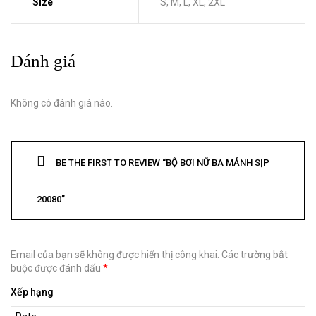
Size
S, M, L, XL, 2XL
Đánh giá
Không có đánh giá nào.
BE THE FIRST TO REVIEW “BỘ BƠI NỮ BA MẢNH SỊP
20080”
Email của bạn sẽ không được hiển thị công khai.
Các trường bắt
buộc được đánh dấu
*
Xếp hạng