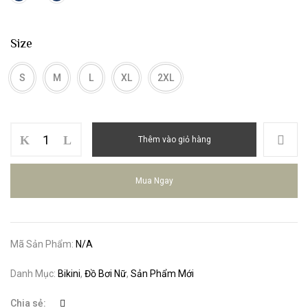
Size
S
M
L
XL
2XL
Bộ
Thêm vào giỏ hàng
Bơi
Nữ
ba
Mua Ngay
Mảnh
Sịp
20080
số
Mã Sản Phẩm:
N/A
lượng
Danh Mục:
Bikini
,
Đồ Bơi Nữ
,
Sản Phẩm Mới
Chia sẻ: