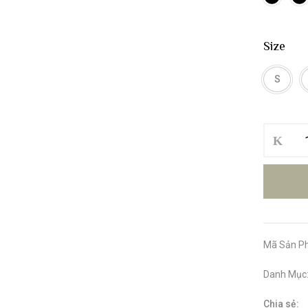
Size
S
Bộ
Bơi
Nữ
Một
Mảnh
Đầm
90034
số
Mã Sản P
lượng
Danh Mục
Chia sẻ: