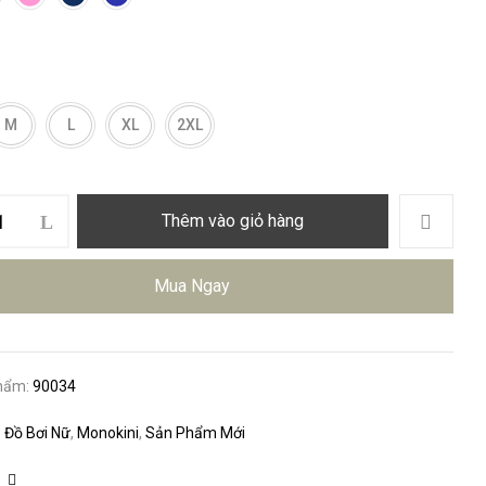
M
L
XL
2XL
Thêm vào giỏ hàng
Mua Ngay
hẩm:
90034
:
Đồ Bơi Nữ
,
Monokini
,
Sản Phẩm Mới