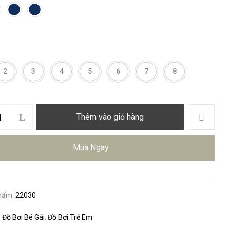
2
3
4
5
6
7
8
Thêm vào giỏ hàng
Mua Ngay
hẩm:
22030
:
Đồ Bơi Bé Gái
,
Đồ Bơi Trẻ Em