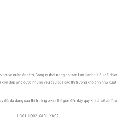
 bơi và quần áo tắm, Công ty thời trang áo tắm Lan Hạnh từ lâu đã chi
à còn đáp ứng được những yêu cầu của các thị trường khó tính như xuấ
y đổi đa dạng của thị trường bikini thế giới, đến đây quý khách sẽ có đ
HO01, HO02, XA01, XA02