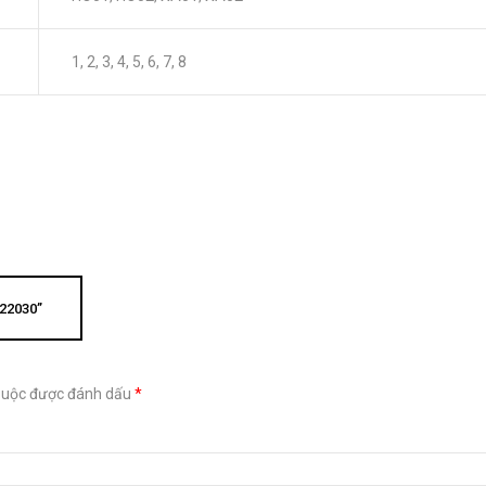
1, 2, 3, 4, 5, 6, 7, 8
22030”
buộc được đánh dấu
*