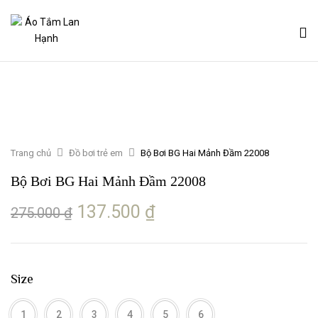
Trang chủ
Đồ bơi trẻ em
Bộ Bơi BG Hai Mảnh Đầm 22008
Bộ Bơi BG Hai Mảnh Đầm 22008
Giá
Giá
137.500
₫
275.000
₫
gốc
hiện
là:
tại
275.000 ₫.
là:
137.500 ₫.
Size
1
2
3
4
5
6