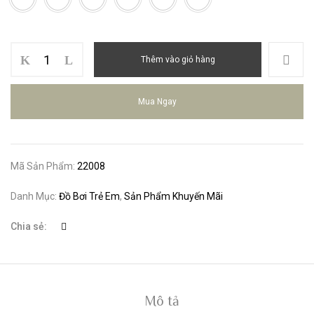
Bộ
Thêm vào giỏ hàng
Bơi
BG
Hai
Mua Ngay
Mảnh
Đầm
22008
số
Mã Sản Phẩm:
22008
lượng
Danh Mục:
Đồ Bơi Trẻ Em
,
Sản Phẩm Khuyến Mãi
Chia sẻ:
Mô tả