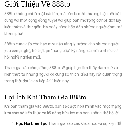
Giới Thiệu Về 888to
888to không chỉ là một cái tên, mà còn là một thương hiệu nổi bật
cùng với một cộng đồng tuyệt vời giúp bạn mở rộng cơ hội, tích lũy
kiến thức và thư giãn. Nó ngày càng hấp dẫn những người đam mê
khám phá!
888to cung cấp cho bạn một nền tảng lý tưởng cho những người
yêu công nghệ, hỗ trợ bạn “nâng cấp” kỹ năng và mở ra nhiều cơ
hội nghề nghiệp mới.
Tham gia vào cộng đồng 888to sẽ giúp bạn tìm thấy đam mê và
kiến thức từ những người có cùng sở thích, điều này rất quan trọng
trong thời đại “giao tiếp 4.0” hiện nay.
Lợi Ích Khi Tham Gia 888to
Khi bạn tham gia vào 888to, bạn sẽ được hòa mình vào một mạng
lưới chia sẻ kiến thức và kỹ năng hữu ích mà bạn không thể bỏ lỡ!
Học Hỏi Liên Tục
Tham gia vào các khóa học và sự kiện để