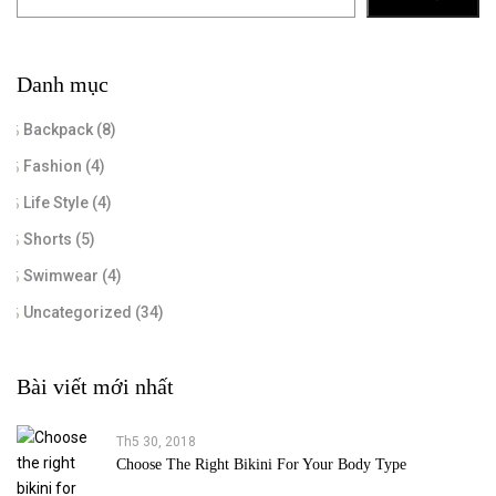
Danh mục
Backpack
(8)
Fashion
(4)
Life Style
(4)
Shorts
(5)
Swimwear
(4)
Uncategorized
(34)
Bài viết mới nhất
Th5 30, 2018
Choose The Right Bikini For Your Body Type