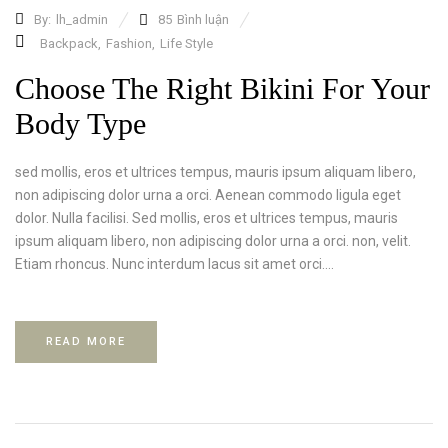
By:
lh_admin
85
Bình luận
Backpack
,
Fashion
,
Life Style
Choose The Right Bikini For Your
Body Type
sed mollis, eros et ultrices tempus, mauris ipsum aliquam libero,
non adipiscing dolor urna a orci. Aenean commodo ligula eget
dolor. Nulla facilisi. Sed mollis, eros et ultrices tempus, mauris
ipsum aliquam libero, non adipiscing dolor urna a orci. non, velit.
Etiam rhoncus. Nunc interdum lacus sit amet orci....
READ MORE