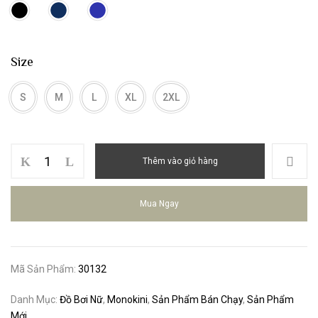
Size
S
M
L
XL
2XL
Bộ
Thêm vào giỏ hàng
Bơi
Nữ
Một
Mua Ngay
Mảnh
Short
30132
số
Mã Sản Phẩm:
30132
lượng
Danh Mục:
Đồ Bơi Nữ
,
Monokini
,
Sản Phẩm Bán Chạy
,
Sản Phẩm
Mới