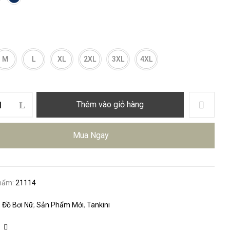
M
L
XL
2XL
3XL
4XL
Thêm vào giỏ hàng
Mua Ngay
hẩm:
21114
:
Đồ Bơi Nữ
,
Sản Phẩm Mới
,
Tankini