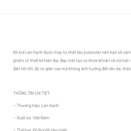
Đồ bơi Lan Hạnh được may từ chất liệu polyester nên bạn sẽ cảm 
phẩm có thiết kế hiện đại, đẹp mắt tạo sự khỏe khoắn và nổi bật. C
đàn hồi tốt, độ co giãn cao mà không ảnh hưởng đến làn da, chắc
THÔNG TIN CHI TIẾT:
– Thương hiệu: Lan Hạnh
– Xuất xứ: Việt Nam
– Thể loại: Đồ Bơi,Đồ tắm biển