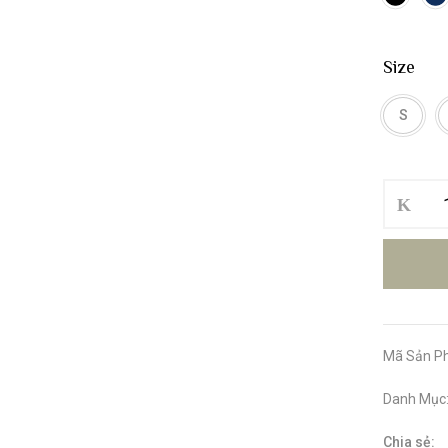
Size
S
Bộ
Bơi
Nữ
Hai
Mảnh
Short
TD
21114
Mã Sản P
số
lượng
Danh Mục
Chia sẻ: