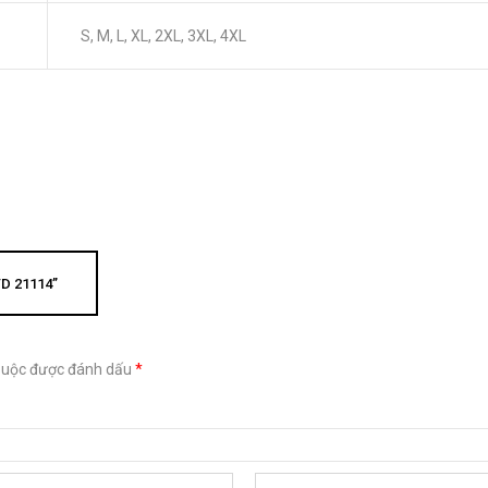
S, M, L, XL, 2XL, 3XL, 4XL
D 21114”
buộc được đánh dấu
*