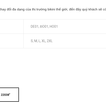
hay đổi đa dạng của thị trường bikini thế giới, đến đây quý khách sẽ
DE01, ĐO01, HO01
S, M, L, XL, 2XL
 22038”