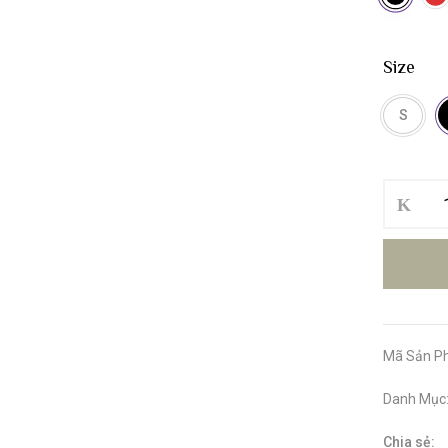
Size
S
Bộ
Bơi
Nữ
Hai
Mảnh
Đầm,
TN
22038
Mã Sản P
số
lượng
Danh Mục
Chia sẻ: