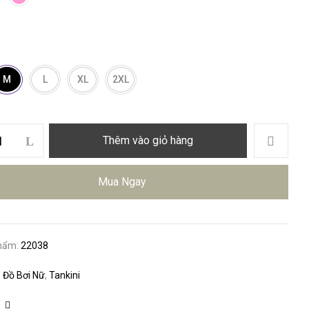
M
L
XL
2XL
Thêm vào giỏ hàng
Mua Ngay
hẩm:
22038
:
Đồ Bơi Nữ
,
Tankini