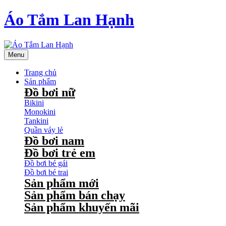
Áo Tắm Lan Hạnh
Menu
Trang chủ
Sản phẩm
Đồ bơi nữ
Bikini
Monokini
Tankini
Quần váy lẻ
Đồ bơi nam
Đồ bơi trẻ em
Đồ bơi bé gái
Đồ bơi bé trai
Sản phẩm mới
Sản phẩm bán chạy
Sản phẩm khuyến mãi