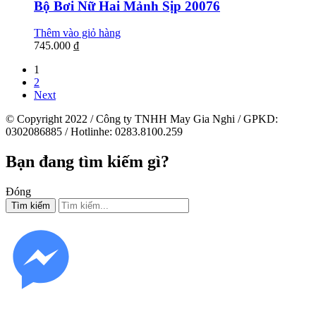
Bộ Bơi Nữ Hai Mảnh Sịp 20076
Thêm vào giỏ hàng
745.000
₫
1
2
Next
© Copyright 2022 / Công ty TNHH May Gia Nghi / GPKD:
0302086885 / Hotlinhe: 0283.8100.259
Bạn đang tìm kiếm gì?
Đóng
Tìm kiếm