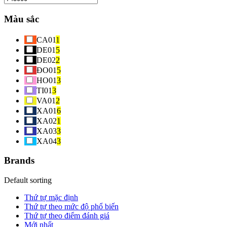
Màu sắc
CA01
1
DE01
5
DE02
2
ĐO01
5
HO01
3
TI01
3
VA01
2
XA01
6
XA02
1
XA03
3
XA04
3
Brands
Default sorting
Thứ tự mặc định
Thứ tự theo mức độ phổ biến
Thứ tự theo điểm đánh giá
Mới nhất